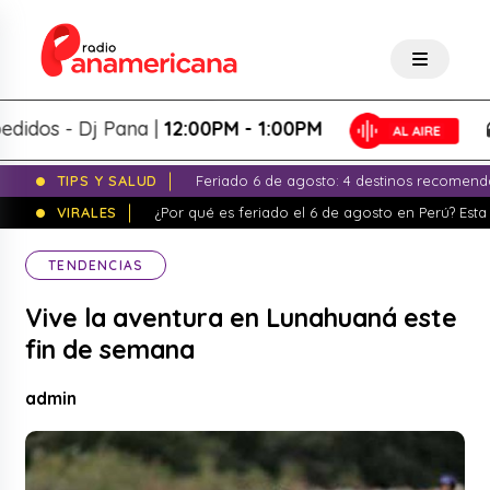
s - Dj Pana |
12:00PM - 1:00PM
P
TIPS Y SALUD
Feriado 6 de agosto: 4 destinos recomend
VIRALES
¿Por qué es feriado el 6 de agosto en Perú? Esta 
TENDENCIAS
Vive la aventura en Lunahuaná este
fin de semana
admin