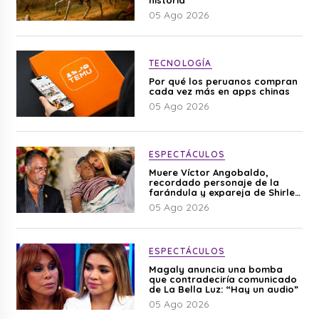
05 Ago 2026
TECNOLOGÍA
Por qué los peruanos compran
cada vez más en apps chinas
05 Ago 2026
ESPECTÁCULOS
Muere Víctor Angobaldo,
recordado personaje de la
farándula y expareja de Shirley
Cherres
05 Ago 2026
ESPECTÁCULOS
Magaly anuncia una bomba
que contradeciría comunicado
de La Bella Luz: “Hay un audio”
05 Ago 2026