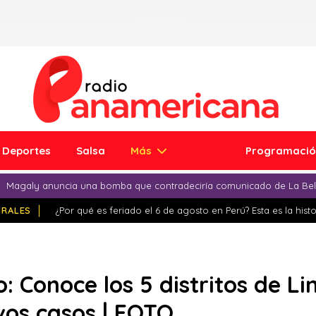
Deportes
Salsa
Más
Programaci
Magaly anuncia una bomba que contradeciría comunicado de La Bell
IRALES
¿Por qué es feriado el 6 de agosto en Perú? Esta es la histo
o: Conoce los 5 distritos de L
vos casos | FOTO