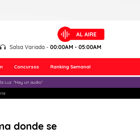
Salsa Variada -
00:00AM - 05:00AM
ón
Concursos
Ranking Semanal
a Luz: “Hay un audio”
ria
ima donde se