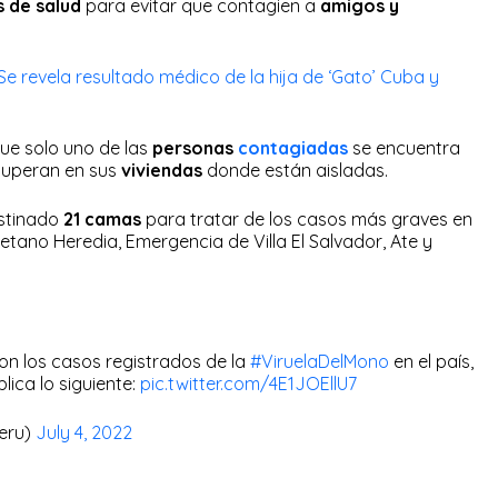
s de salud
para evitar que contagien a
amigos y
Se revela resultado médico de la hija de ‘Gato’ Cuba y
ue solo uno de las
personas
contagiadas
se encuentra
ecuperan en sus
viviendas
donde están aisladas.
stinado
21 camas
para tratar de los casos más graves en
tano Heredia, Emergencia de Villa El Salvador, Ate y
con los casos registrados de la
#ViruelaDelMono
en el país,
lica lo siguiente:
pic.twitter.com/4E1JOEllU7
Peru)
July 4, 2022