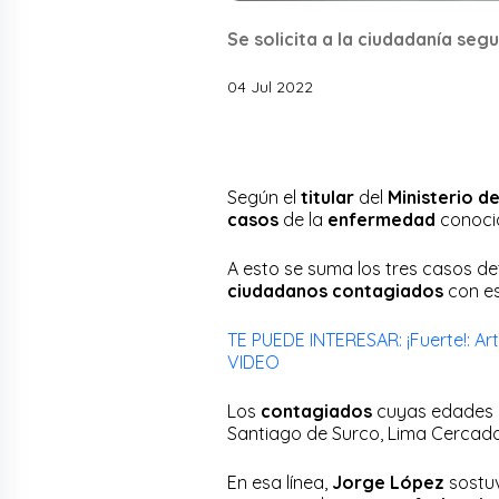
Se solicita a la ciudadanía seg
04 Jul 2022
Según el
titular
del
Ministerio de
casos
de la
enfermedad
conoc
A esto se suma los tres casos de
ciudadanos contagiados
con e
TE PUEDE INTERESAR: ¡Fuerte!: Ar
VIDEO
Los
contagiados
cuyas edades 
Santiago de Surco, Lima Cercado,
En esa línea,
Jorge López
sostuv