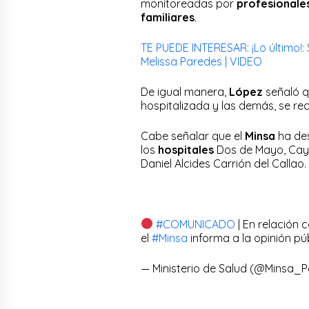
monitoreadas por
profesionale
familiares
.
TE PUEDE INTERESAR: ¡Lo último!: 
Melissa Paredes | VIDEO
De igual manera,
López
señaló q
hospitalizada y las demás, se r
Cabe señalar que el
Minsa
ha de
los
hospitales
Dos de Mayo, Caye
Daniel Alcides Carrión del Callao.
#COMUNICADO
| En relación 
el
#Minsa
informa a la opinión púb
— Ministerio de Salud (@Minsa_