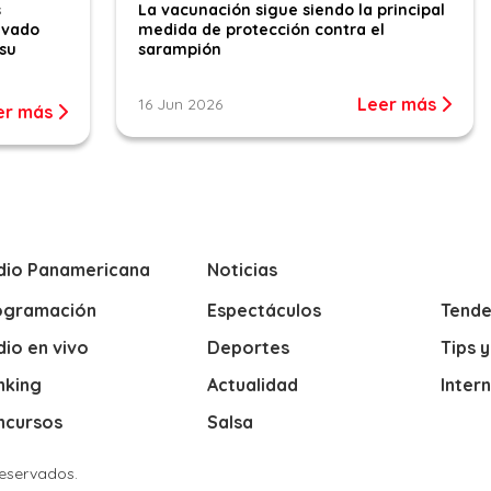
s
La vacunación sigue siendo la principal
evado
medida de protección contra el
su
sarampión
Leer más
16 Jun 2026
er más
dio Panamericana
Noticias
ogramación
Espectáculos
Tende
io en vivo
Deportes
Tips 
nking
Actualidad
Inter
ncursos
Salsa
Reservados.