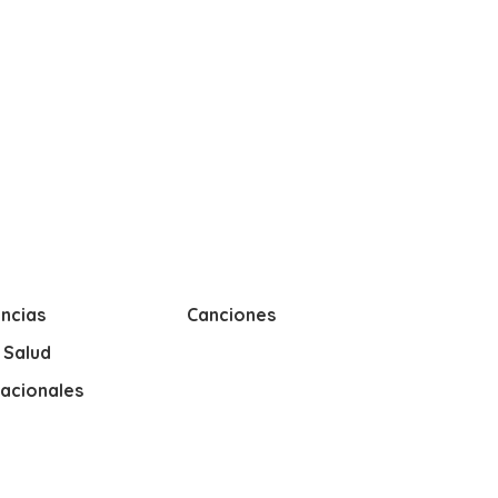
ncias
Canciones
y Salud
nacionales