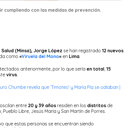
uir cumpliendo con las medidas de prevención.
 Salud (Minsa),
Jorge López
se han registrado
12 nuevos
ida como
«
Viruela del Mono
«
en
Lima
.
tectados anteriormente, por lo que sería
en total
,
15
ste
virus
.
turo Chumbe revela que ‘Timoteo’ y María Pía se odiaban |
oscilan entre
20 y 39 años
residen en los
distritos
de
 Pueblo Libre, Jesús María y San Martín de Porres.
o que estas personas se encuentran siendo