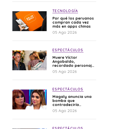
TECNOLOGÍA
Por qué los peruanos
compran cada vez
más en apps chinas
05 Ago 2026
ESPECTÁCULOS
Muere Víctor
Angobaldo,
recordado personaje
de la farándula y
05 Ago 2026
expareja de Shirley
Cherres
ESPECTÁCULOS
Magaly anuncia una
bomba que
contradeciría
comunicado de La
05 Ago 2026
Bella Luz: “Hay un
audio”
ESPECTÁCULOS