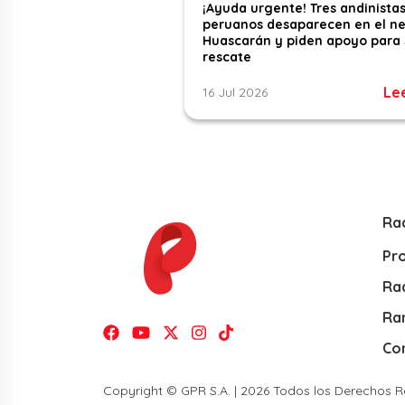
¡Ayuda urgente! Tres andinista
peruanos desaparecen en el n
Huascarán y piden apoyo para 
rescate
Le
16 Jul 2026
Ra
Pr
Rad
Ra
Co
Copyright © GPR S.A. | 2026 Todos los Derechos 