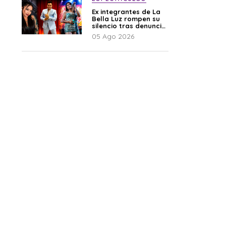
Ex integrantes de La
Bella Luz rompen su
silencio tras denuncia
de Naldy: “Todo el
05 Ago 2026
mundo lo sabía”