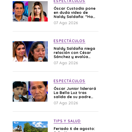
ESPECTÁCULOS
Óscar Custodio pone
en duda video de
Naldy Saldaña: “Hay
cosas que de repente
07 Ago 2026
se han editado”
ESPECTÁCULOS
Naldy Saldaña niega
relación con César
Sánchez y evalúa
denunciar a su
07 Ago 2026
esposa: “Es una
difamación”
ESPECTÁCULOS
Óscar Junior liderará
La Bella Luz tras
salida de su padre
por polémica con
07 Ago 2026
Naldy Saldaña
TIPS Y SALUD
Feriado 6 de agosto: