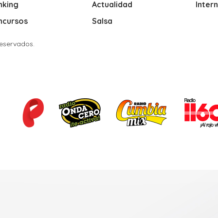
nking
Actualidad
Inter
ncursos
Salsa
Reservados.