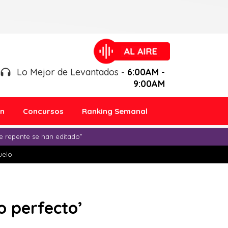
Lo Mejor de Levantados -
6:00AM -
9:00AM
ón
Concursos
Ranking Semanal
e repente se han editado”
duelo
po perfecto’