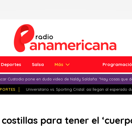
Deportes
Salsa
Más
Programaci
car Custodio pone en duda video de Naldy Saldaña: “Hay cosas que d
PORTES
Universitario vs. Sporting Cristal: así llegan al esperado 
7 costillas para tener el ‘cuer