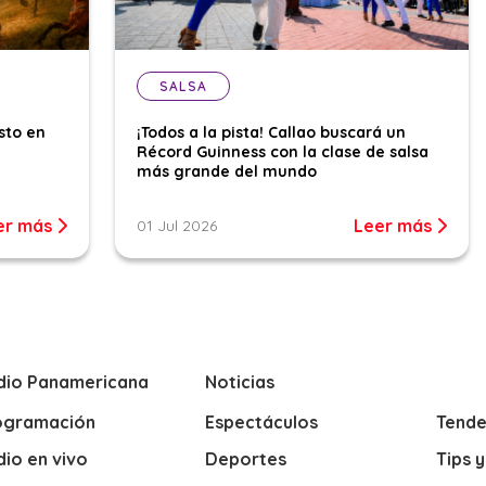
SALSA
sto en
¡Todos a la pista! Callao buscará un
Récord Guinness con la clase de salsa
más grande del mundo
er más
Leer más
01 Jul 2026
dio Panamericana
Noticias
ogramación
Espectáculos
Tende
io en vivo
Deportes
Tips 