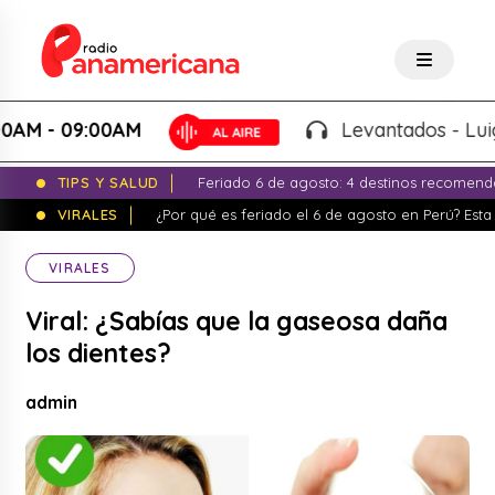
- 09:00AM
Levantados - Luigui Ca
TIPS Y SALUD
Feriado 6 de agosto: 4 destinos recomend
VIRALES
¿Por qué es feriado el 6 de agosto en Perú? Esta 
VIRALES
Viral: ¿Sabías que la gaseosa daña
los dientes?
admin