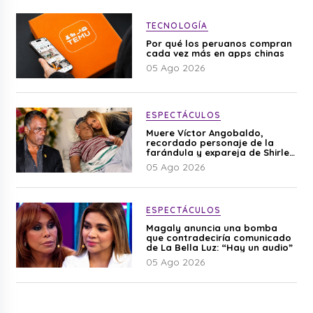
TECNOLOGÍA
Por qué los peruanos compran
cada vez más en apps chinas
05 Ago 2026
ESPECTÁCULOS
Muere Víctor Angobaldo,
recordado personaje de la
farándula y expareja de Shirley
Cherres
05 Ago 2026
ESPECTÁCULOS
Magaly anuncia una bomba
que contradeciría comunicado
de La Bella Luz: “Hay un audio”
05 Ago 2026