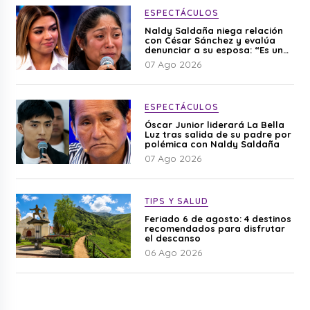
ESPECTÁCULOS
Naldy Saldaña niega relación
con César Sánchez y evalúa
denunciar a su esposa: “Es una
difamación”
07 Ago 2026
ESPECTÁCULOS
Óscar Junior liderará La Bella
Luz tras salida de su padre por
polémica con Naldy Saldaña
07 Ago 2026
TIPS Y SALUD
Feriado 6 de agosto: 4 destinos
recomendados para disfrutar
el descanso
06 Ago 2026