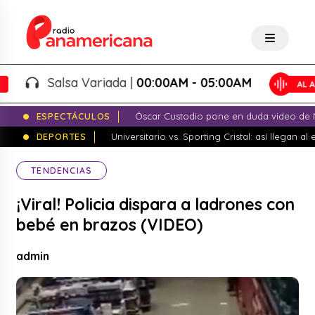
Salsa Variada |
00:00AM - 05:00AM
ESPECTÁCULOS
Óscar Custodio pone en duda video de N
DEPORTES
Universitario vs. Sporting Cristal: así llegan a
TENDENCIAS
¡Viral! Policia dispara a ladrones con
bebé en brazos (VIDEO)
admin