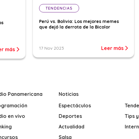
TENDENCIAS
Perú vs. Bolivia: Los mejores memes
os
que dejó la derrota de la Bicolor
Leer más
17 Nov 2023
er más
dio Panamericana
Noticias
ogramación
Espectáculos
Tende
io en vivo
Deportes
Tips 
nking
Actualidad
Inter
ncursos
Salsa