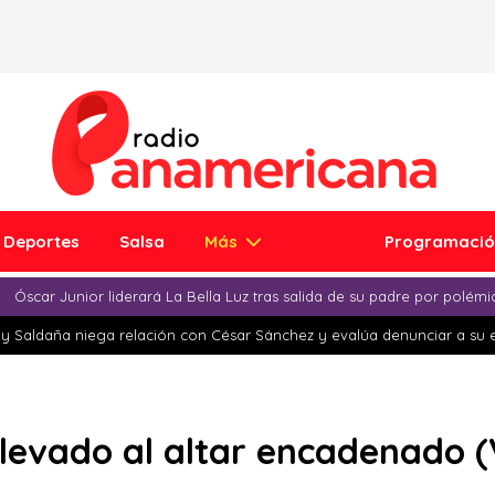
Deportes
Salsa
Más
Programaci
Óscar Junior liderará La Bella Luz tras salida de su padre por polém
y Saldaña niega relación con César Sánchez y evalúa denunciar a su 
 llevado al altar encadenado 