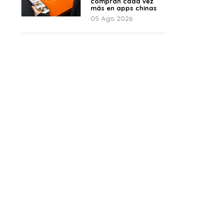
compran cada vez
más en apps chinas
05 Ago 2026