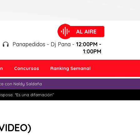
Panapedidos - Dj Pana -
12:00PM -
1:00PM
ón
Concursos
Ranking Semanal
ica con Naldy Saldaña
esposa: “Es una difamación”
(VIDEO)