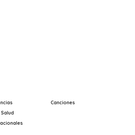
ncias
Canciones
y Salud
nacionales