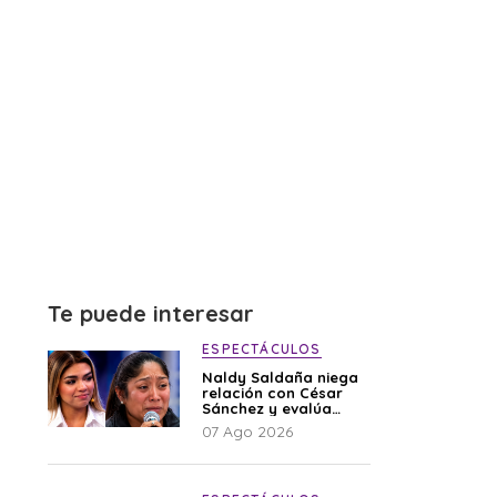
Te puede interesar
ESPECTÁCULOS
Naldy Saldaña niega
relación con César
Sánchez y evalúa
denunciar a su
07 Ago 2026
esposa: “Es una
difamación”