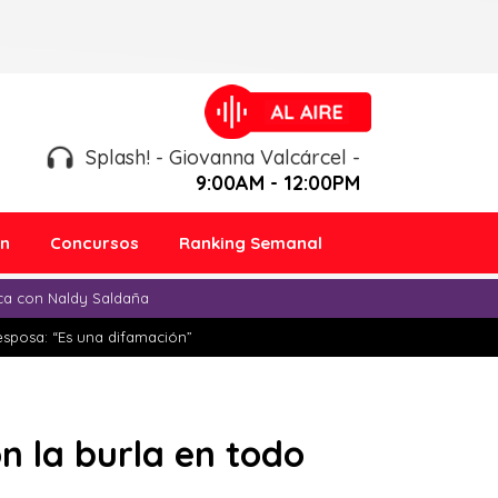
Splash! - Giovanna Valcárcel -
9:00AM - 12:00PM
ón
Concursos
Ranking Semanal
ica con Naldy Saldaña
esposa: “Es una difamación”
n la burla en todo