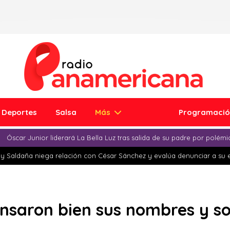
Deportes
Salsa
Más
Programaci
Óscar Junior liderará La Bella Luz tras salida de su padre por polém
y Saldaña niega relación con César Sánchez y evalúa denunciar a su 
saron bien sus nombres y so