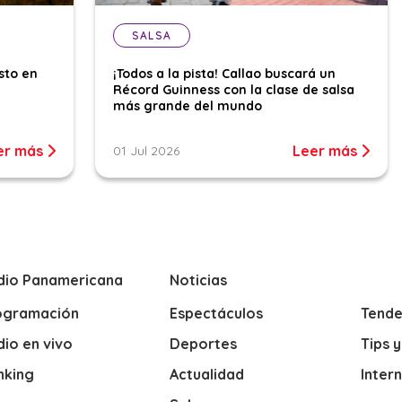
SALSA
sto en
¡Todos a la pista! Callao buscará un
Récord Guinness con la clase de salsa
más grande del mundo
er más
Leer más
01 Jul 2026
dio Panamericana
Noticias
ogramación
Espectáculos
Tende
io en vivo
Deportes
Tips 
nking
Actualidad
Inter