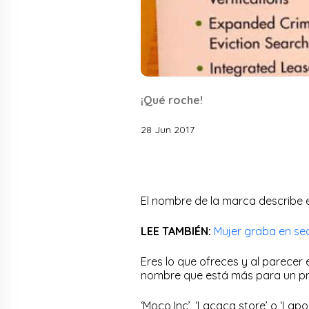
¡Qué roche!
28 Jun 2017
El nombre de la marca describe e
LEE TAMBIÉN:
Mujer graba en sec
Eres lo que ofreces y al parece
nombre que está más para un pr
‘Moco Inc’, ‘Lacaca store’ o ‘Lap