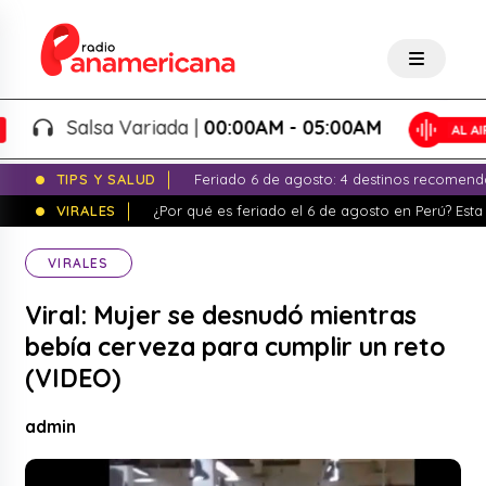
Salsa Variada |
00:00AM - 05:00AM
TIPS Y SALUD
Feriado 6 de agosto: 4 destinos recomend
VIRALES
¿Por qué es feriado el 6 de agosto en Perú? Esta 
VIRALES
Viral: Mujer se desnudó mientras
bebía cerveza para cumplir un reto
(VIDEO)
admin