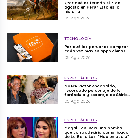
¿Por qué es feriado el 6 de
agosto en Perú? Esta es la
historia
05 Ago 2026
TECNOLOGÍA
Por qué los peruanos compran
cada vez más en apps chinas
05 Ago 2026
ESPECTÁCULOS
Muere Víctor Angobaldo,
recordado personaje de la
farándula y expareja de Shirley
Cherres
05 Ago 2026
ESPECTÁCULOS
Magaly anuncia una bomba
que contradeciría comunicado
de La Bella Luz: “Hay un audio”