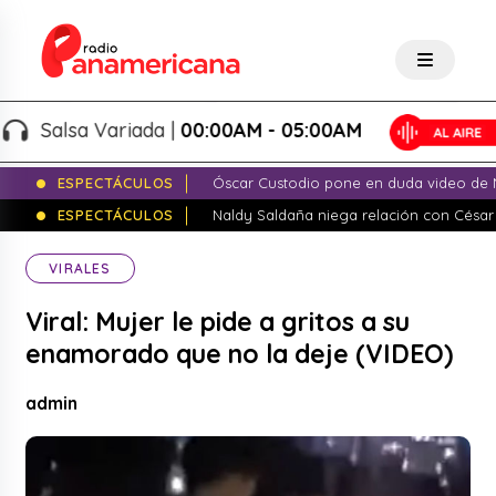
Salsa Variada |
00:00AM - 05:00AM
ESPECTÁCULOS
Óscar Custodio pone en duda video de N
ESPECTÁCULOS
Naldy Saldaña niega relación con César
VIRALES
Viral: Mujer le pide a gritos a su
enamorado que no la deje (VIDEO)
admin