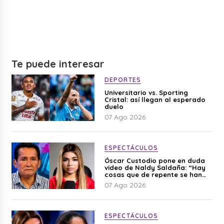
Te puede interesar
DEPORTES
Universitario vs. Sporting
Cristal: así llegan al esperado
duelo
07 Ago 2026
ESPECTÁCULOS
Óscar Custodio pone en duda
video de Naldy Saldaña: “Hay
cosas que de repente se han
editado”
07 Ago 2026
ESPECTÁCULOS