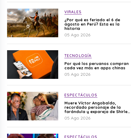
VIRALES
¿Por qué es feriado el 6 de
agosto en Perú? Esta es la
historia
05 Ago 2026
TECNOLOGÍA
Por qué los peruanos compran
cada vez más en apps chinas
05 Ago 2026
ESPECTÁCULOS
Muere Víctor Angobaldo,
recordado personaje de la
farándula y expareja de Shirley
Cherres
05 Ago 2026
ESPECTÁCULOS