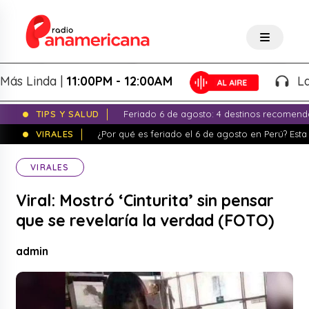
Linda |
11:00PM - 12:00AM
La No
TIPS Y SALUD
Feriado 6 de agosto: 4 destinos recomend
VIRALES
¿Por qué es feriado el 6 de agosto en Perú? Esta 
VIRALES
Viral: Mostró ‘Cinturita’ sin pensar
que se revelaría la verdad (FOTO)
admin