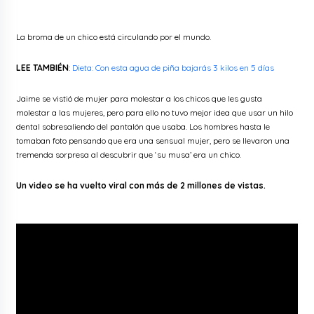
La broma de un chico está circulando por el mundo.
LEE TAMBIÉN
:
Dieta: Con esta agua de piña bajarás 3 kilos en 5 días
Jaime se vistió de mujer para molestar a los chicos que les gusta
molestar a las mujeres, pero para ello no tuvo mejor idea que usar un hilo
dental sobresaliendo del pantalón que usaba. Los hombres hasta le
tomaban foto pensando que era una sensual mujer, pero se llevaron una
tremenda sorpresa al descubrir que ‘su musa’ era un chico.
Un video se ha vuelto viral con más de 2 millones de vistas.