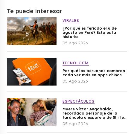
Te puede interesar
VIRALES
¿Por qué es feriado el 6 de
agosto en Perú? Esta es la
historia
05 Ago 2026
TECNOLOGÍA
Por qué los peruanos compran
cada vez más en apps chinas
05 Ago 2026
ESPECTÁCULOS
Muere Víctor Angobaldo,
recordado personaje de la
farándula y expareja de Shirley
Cherres
05 Ago 2026