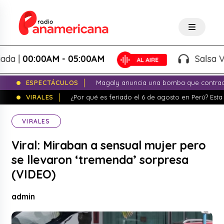
 |
00:00AM - 05:00AM
Salsa Vari
ESPECTÁCULOS
Magaly anuncia una bomba que contrade
VIRALES
¿Por qué es feriado el 6 de agosto en Perú? Esta 
VIRALES
Viral: Miraban a sensual mujer pero
se llevaron ‘tremenda’ sorpresa
(VIDEO)
admin