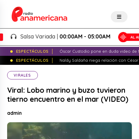
Salsa Variada |
00:00AM - 05:00AM
ESPECTÁCULOS
Óscar Custodio pone en duda video de N
ESPECTÁCULOS
Naldy Saldaña niega relación con César
VIRALES
Viral: Lobo marino y buzo tuvieron
tierno encuentro en el mar (VIDEO)
admin