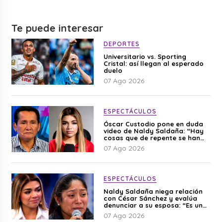
Te puede interesar
DEPORTES
Universitario vs. Sporting
Cristal: así llegan al esperado
duelo
07 Ago 2026
ESPECTÁCULOS
Óscar Custodio pone en duda
video de Naldy Saldaña: “Hay
cosas que de repente se han
editado”
07 Ago 2026
ESPECTÁCULOS
Naldy Saldaña niega relación
con César Sánchez y evalúa
denunciar a su esposa: “Es una
difamación”
07 Ago 2026