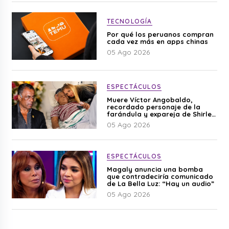
TECNOLOGÍA
Por qué los peruanos compran
cada vez más en apps chinas
05 Ago 2026
ESPECTÁCULOS
Muere Víctor Angobaldo,
recordado personaje de la
farándula y expareja de Shirley
Cherres
05 Ago 2026
ESPECTÁCULOS
Magaly anuncia una bomba
que contradeciría comunicado
de La Bella Luz: “Hay un audio”
05 Ago 2026