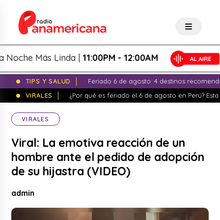
che Más Linda |
11:00PM - 12:00AM
TIPS Y SALUD
Feriado 6 de agosto: 4 destinos recomend
VIRALES
¿Por qué es feriado el 6 de agosto en Perú? Esta 
VIRALES
Viral: La emotiva reacción de un
hombre ante el pedido de adopción
de su hijastra (VIDEO)
admin