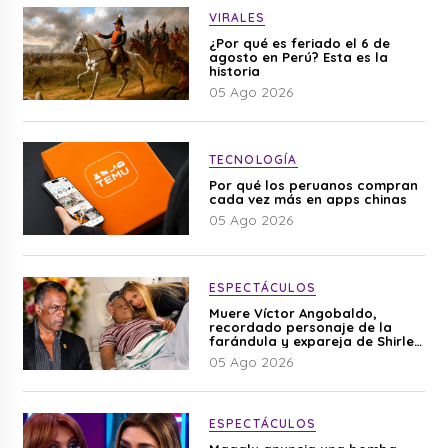
VIRALES
¿Por qué es feriado el 6 de
agosto en Perú? Esta es la
historia
05 Ago 2026
TECNOLOGÍA
Por qué los peruanos compran
cada vez más en apps chinas
05 Ago 2026
ESPECTÁCULOS
Muere Víctor Angobaldo,
recordado personaje de la
farándula y expareja de Shirley
Cherres
05 Ago 2026
ESPECTÁCULOS