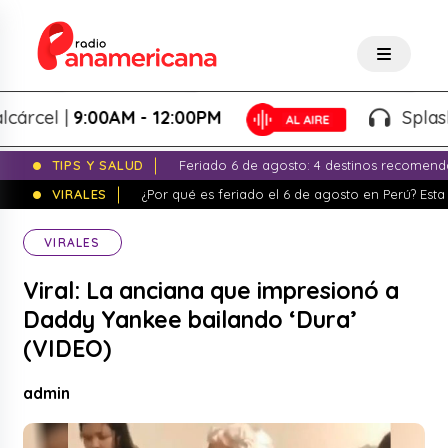
l |
9:00AM - 12:00PM
Splash! - G
TIPS Y SALUD
Feriado 6 de agosto: 4 destinos recomend
VIRALES
¿Por qué es feriado el 6 de agosto en Perú? Esta 
VIRALES
Viral: La anciana que impresionó a
Daddy Yankee bailando ‘Dura’
(VIDEO)
admin