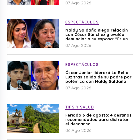
editado”
07 Ago 2026
ESPECTÁCULOS
Naldy Saldaña niega relación
con César Sánchez y evalúa
denunciar a su esposa: “Es una
difamación”
07 Ago 2026
ESPECTÁCULOS
Óscar Junior liderará La Bella
Luz tras salida de su padre por
polémica con Naldy Saldaña
07 Ago 2026
TIPS Y SALUD
Feriado 6 de agosto: 4 destinos
recomendados para disfrutar
el descanso
06 Ago 2026