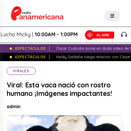
ho Micky |
10:00AM - 1:00PM
Salsa
ESPECTÁCULOS
Óscar Custodio pone en duda video de N
ESPECTÁCULOS
Naldy Saldaña niega relación con César
VIRALES
Viral: Esta vaca nació con rostro
humano ¡Imágenes impactantes!
admin