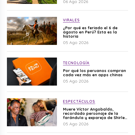
06 Ago 2026
VIRALES
¿Por qué es feriado el 6 de
agosto en Perú? Esta es la
historia
05 Ago 2026
TECNOLOGÍA
Por qué los peruanos compran
cada vez más en apps chinas
05 Ago 2026
ESPECTÁCULOS
Muere Víctor Angobaldo,
recordado personaje de la
farándula y expareja de Shirley
Cherres
05 Ago 2026