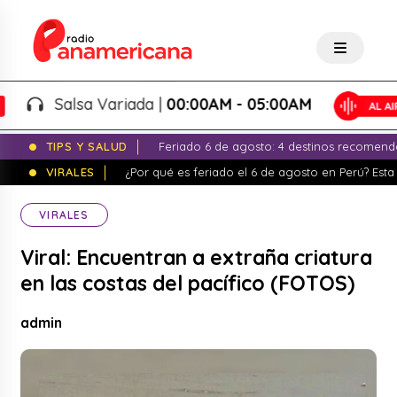
Salsa Variada |
00:00AM - 05:00AM
TIPS Y SALUD
Feriado 6 de agosto: 4 destinos recomend
VIRALES
¿Por qué es feriado el 6 de agosto en Perú? Esta 
VIRALES
Viral: Encuentran a extraña criatura
en las costas del pacífico (FOTOS)
admin