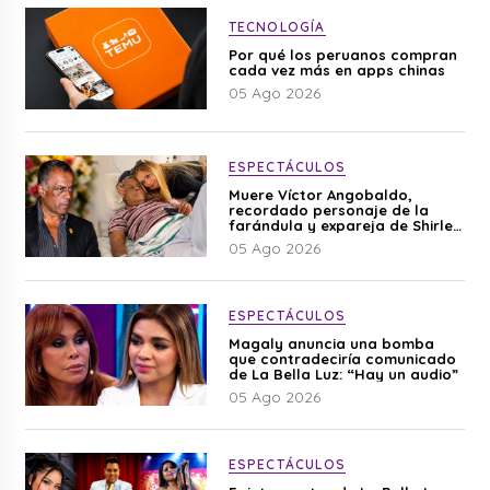
TECNOLOGÍA
Por qué los peruanos compran
cada vez más en apps chinas
05 Ago 2026
ESPECTÁCULOS
Muere Víctor Angobaldo,
recordado personaje de la
farándula y expareja de Shirley
Cherres
05 Ago 2026
ESPECTÁCULOS
Magaly anuncia una bomba
que contradeciría comunicado
de La Bella Luz: “Hay un audio”
05 Ago 2026
ESPECTÁCULOS