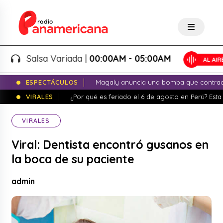
Salsa Variada |
00:00AM - 05:00AM
ESPECTÁCULOS
Magaly anuncia una bomba que contrade
VIRALES
¿Por qué es feriado el 6 de agosto en Perú? Esta 
VIRALES
Viral: Dentista encontró gusanos en
la boca de su paciente
admin