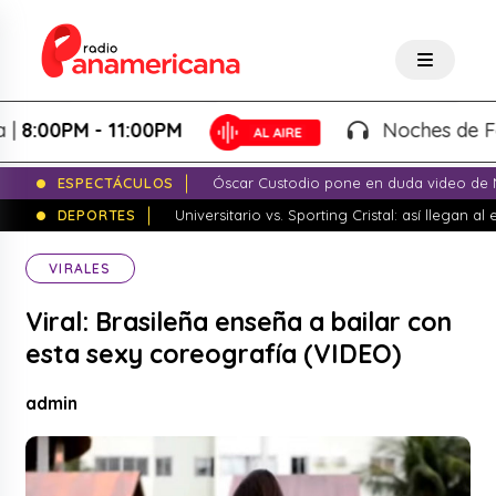
00PM - 11:00PM
Noches de Fantas
ESPECTÁCULOS
Óscar Custodio pone en duda video de N
DEPORTES
Universitario vs. Sporting Cristal: así llegan a
VIRALES
Viral: Brasileña enseña a bailar con
esta sexy coreografía (VIDEO)
admin