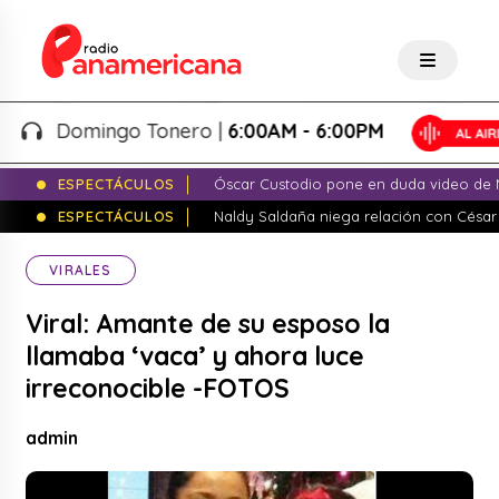
Domingo Tonero |
6:00AM - 6:00PM
ESPECTÁCULOS
Óscar Custodio pone en duda video de N
ESPECTÁCULOS
Naldy Saldaña niega relación con César
VIRALES
Viral: Amante de su esposo la
llamaba ‘vaca’ y ahora luce
irreconocible -FOTOS
admin