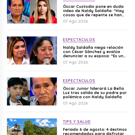
Óscar Custodio pone en duda
video de Naldy Saldaña: “Hay
cosas que de repente se han
editado”
07 Ago 2026
ESPECTÁCULOS
Naldy Saldaña niega relación
con César Sánchez y evalúa
denunciar a su esposa: “Es una
difamación”
07 Ago 2026
ESPECTÁCULOS
Óscar Junior liderará La Bella
Luz tras salida de su padre por
polémica con Naldy Saldaña
07 Ago 2026
TIPS Y SALUD
Feriado 6 de agosto: 4 destinos
recomendados para disfrutar