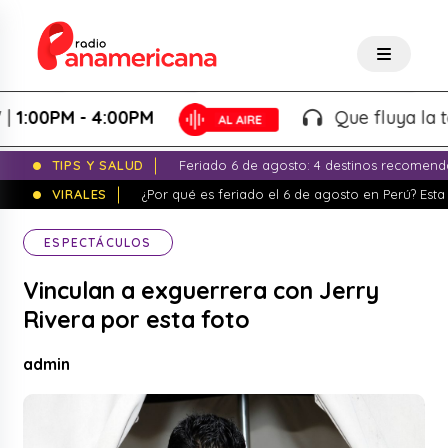
00PM - 4:00PM
Que fluya la tarde!
TIPS Y SALUD
Feriado 6 de agosto: 4 destinos recomend
VIRALES
¿Por qué es feriado el 6 de agosto en Perú? Esta 
ESPECTÁCULOS
Vinculan a exguerrera con Jerry
Rivera por esta foto
admin