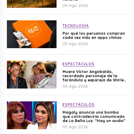
05 Ago 2026
TECNOLOGÍA
Por qué los peruanos compran
cada vez más en apps chinas
05 Ago 2026
ESPECTÁCULOS
Muere Víctor Angobaldo,
recordado personaje de la
farándula y expareja de Shirley
Cherres
05 Ago 2026
ESPECTÁCULOS
Magaly anuncia una bomba
que contradeciría comunicado
de La Bella Luz: “Hay un audio”
05 Ago 2026