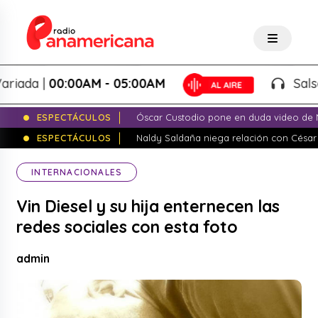
ada |
00:00AM - 05:00AM
Salsa V
ESPECTÁCULOS
Óscar Custodio pone en duda video de N
ESPECTÁCULOS
Naldy Saldaña niega relación con César
INTERNACIONALES
Vin Diesel y su hija enternecen las
redes sociales con esta foto
admin