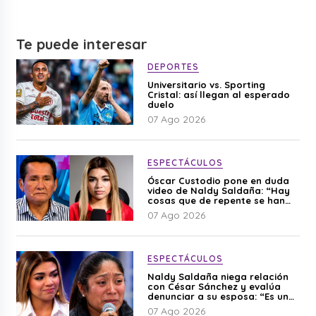
Te puede interesar
DEPORTES
Universitario vs. Sporting
Cristal: así llegan al esperado
duelo
07 Ago 2026
ESPECTÁCULOS
Óscar Custodio pone en duda
video de Naldy Saldaña: “Hay
cosas que de repente se han
editado”
07 Ago 2026
ESPECTÁCULOS
Naldy Saldaña niega relación
con César Sánchez y evalúa
denunciar a su esposa: “Es una
difamación”
07 Ago 2026