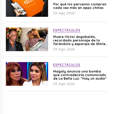
Por qué los peruanos compran
cada vez más en apps chinas
05 Ago 2026
ESPECTÁCULOS
Muere Víctor Angobaldo,
recordado personaje de la
farándula y expareja de Shirley
Cherres
05 Ago 2026
ESPECTÁCULOS
Magaly anuncia una bomba
que contradeciría comunicado
de La Bella Luz: “Hay un audio”
05 Ago 2026