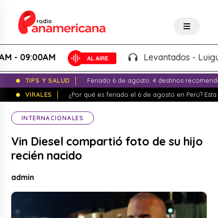
 09:00AM
Levantados - Luigui Car
TIPS Y SALUD
Feriado 6 de agosto: 4 destinos recomend
VIRALES
¿Por qué es feriado el 6 de agosto en Perú? Esta 
INTERNACIONALES
Vin Diesel compartió foto de su hijo
recién nacido
admin