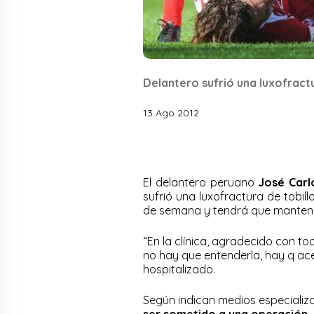
Delantero sufrió una luxofractu
13 Ago 2012
El delantero peruano
José Carl
sufrió una luxofractura de tobil
de semana y tendrá que mantene
“En la clínica, agradecido con to
no hay que entenderla, hay q acep
hospitalizado.
Según indican medios especializ
ser sometido a una operación
.