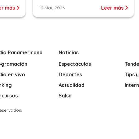
er más
Leer más
12 May 2026
dio Panamericana
Noticias
ogramación
Espectáculos
Tende
io en vivo
Deportes
Tips 
nking
Actualidad
Inter
ncursos
Salsa
Reservados.