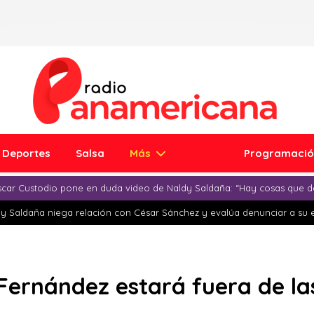
Deportes
Salsa
Más
Programaci
car Custodio pone en duda video de Naldy Saldaña: “Hay cosas que d
y Saldaña niega relación con César Sánchez y evalúa denunciar a su 
 Fernández estará fuera de la