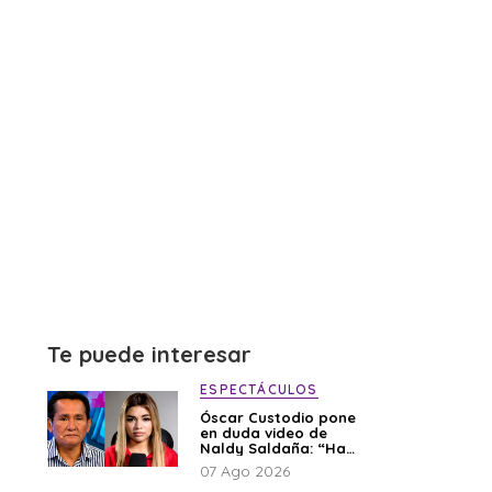
Te puede interesar
ESPECTÁCULOS
Óscar Custodio pone
en duda video de
Naldy Saldaña: “Hay
cosas que de repente
07 Ago 2026
se han editado”