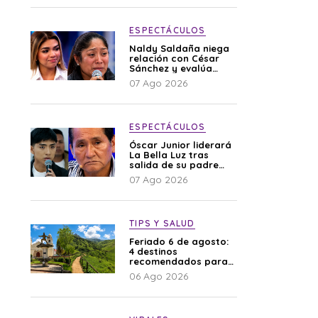
ESPECTÁCULOS
Naldy Saldaña niega
relación con César
Sánchez y evalúa
denunciar a su
07 Ago 2026
esposa: “Es una
difamación”
ESPECTÁCULOS
Óscar Junior liderará
La Bella Luz tras
salida de su padre
por polémica con
07 Ago 2026
Naldy Saldaña
TIPS Y SALUD
Feriado 6 de agosto:
4 destinos
recomendados para
disfrutar el descanso
06 Ago 2026