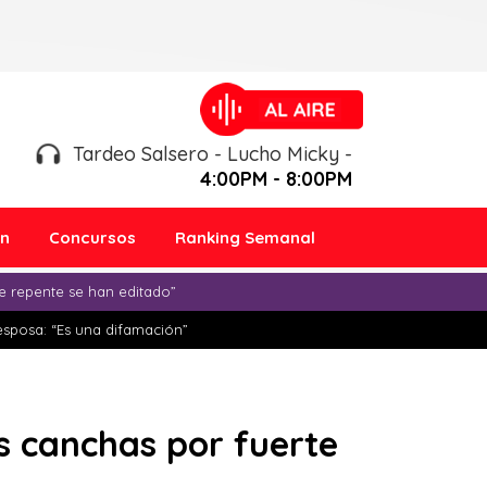
Tardeo Salsero - Lucho Micky -
4:00PM - 8:00PM
ón
Concursos
Ranking Semanal
e repente se han editado”
esposa: “Es una difamación”
s canchas por fuerte