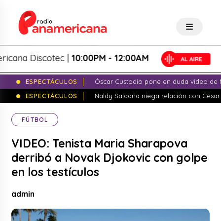
a Discotec |
10:00PM - 12:00AM
ESPECTÁCULOS
Óscar Custodio pone en duda video de N
ESPECTÁCULOS
Naldy Saldaña niega relación con César
FÚTBOL
VIDEO: Tenista Maria Sharapova
derribó a Novak Djokovic con golpe
en los testículos
admin