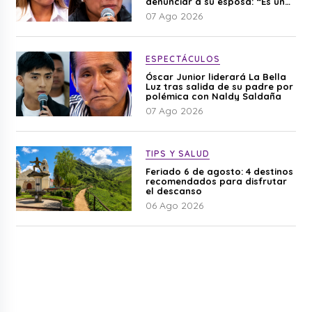
denunciar a su esposa: “Es una
difamación”
07 Ago 2026
ESPECTÁCULOS
Óscar Junior liderará La Bella
Luz tras salida de su padre por
polémica con Naldy Saldaña
07 Ago 2026
TIPS Y SALUD
Feriado 6 de agosto: 4 destinos
recomendados para disfrutar
el descanso
06 Ago 2026