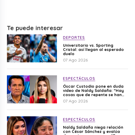
Te puede interesar
DEPORTES
Universitario vs. Sporting
Cristal: así llegan al esperado
duelo
07 Ago 2026
ESPECTÁCULOS
Óscar Custodio pone en duda
video de Naldy Saldaña: “Hay
cosas que de repente se han
editado”
07 Ago 2026
ESPECTÁCULOS
Naldy Saldaña niega relación
con César Sánchez y evalúa