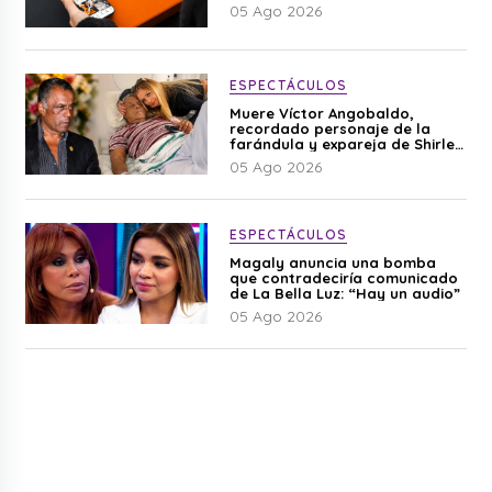
05 Ago 2026
ESPECTÁCULOS
Muere Víctor Angobaldo,
recordado personaje de la
farándula y expareja de Shirley
Cherres
05 Ago 2026
ESPECTÁCULOS
Magaly anuncia una bomba
que contradeciría comunicado
de La Bella Luz: “Hay un audio”
05 Ago 2026