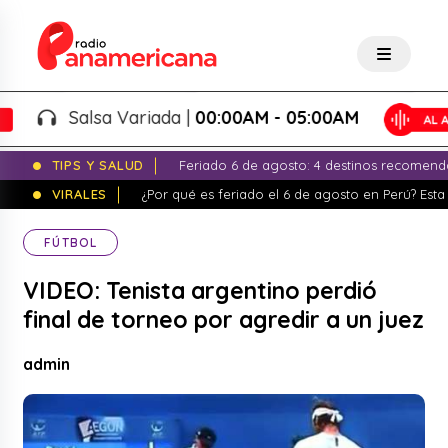
Salsa Variada |
00:00AM - 05:00AM
TIPS Y SALUD
Feriado 6 de agosto: 4 destinos recomend
VIRALES
¿Por qué es feriado el 6 de agosto en Perú? Esta 
FÚTBOL
VIDEO: Tenista argentino perdió
final de torneo por agredir a un juez
admin