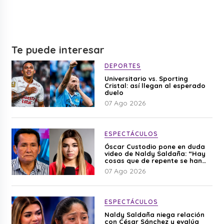
Te puede interesar
DEPORTES
Universitario vs. Sporting
Cristal: así llegan al esperado
duelo
07 Ago 2026
ESPECTÁCULOS
Óscar Custodio pone en duda
video de Naldy Saldaña: “Hay
cosas que de repente se han
editado”
07 Ago 2026
ESPECTÁCULOS
Naldy Saldaña niega relación
con César Sánchez y evalúa