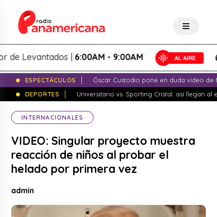
e Levantados |
6:00AM - 9:00AM
L
ESPECTÁCULOS
Óscar Custodio pone en duda video de N
DEPORTES
Universitario vs. Sporting Cristal: así llegan a
INTERNACIONALES
VIDEO: Singular proyecto muestra
reacción de niños al probar el
helado por primera vez
admin