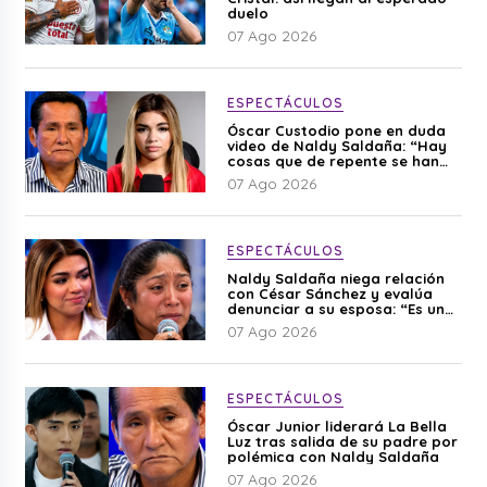
duelo
07 Ago 2026
ESPECTÁCULOS
Óscar Custodio pone en duda
video de Naldy Saldaña: “Hay
cosas que de repente se han
editado”
07 Ago 2026
ESPECTÁCULOS
Naldy Saldaña niega relación
con César Sánchez y evalúa
denunciar a su esposa: “Es una
difamación”
07 Ago 2026
ESPECTÁCULOS
Óscar Junior liderará La Bella
Luz tras salida de su padre por
polémica con Naldy Saldaña
07 Ago 2026