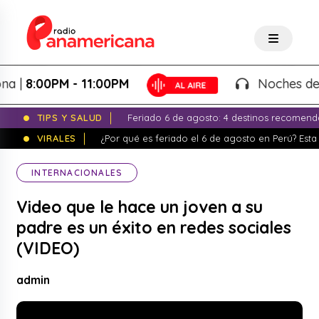
8:00PM - 11:00PM
Noches de Fant
TIPS Y SALUD
Feriado 6 de agosto: 4 destinos recomend
VIRALES
¿Por qué es feriado el 6 de agosto en Perú? Esta 
INTERNACIONALES
Video que le hace un joven a su
padre es un éxito en redes sociales
(VIDEO)
admin