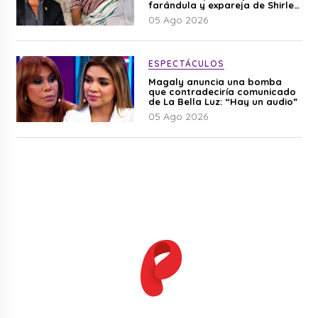
farándula y expareja de Shirley
Cherres
05 Ago 2026
ESPECTÁCULOS
Magaly anuncia una bomba
que contradeciría comunicado
de La Bella Luz: “Hay un audio”
05 Ago 2026