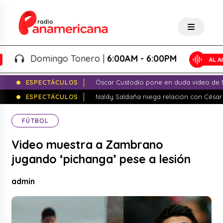
Domingo Tonero |
6:00AM - 6:00PM
ESPECTÁCULOS
Óscar Custodio pone en duda video de N
ESPECTÁCULOS
Naldy Saldaña niega relación con César
FÚTBOL
Video muestra a Zambrano
jugando ‘pichanga’ pese a lesión
admin