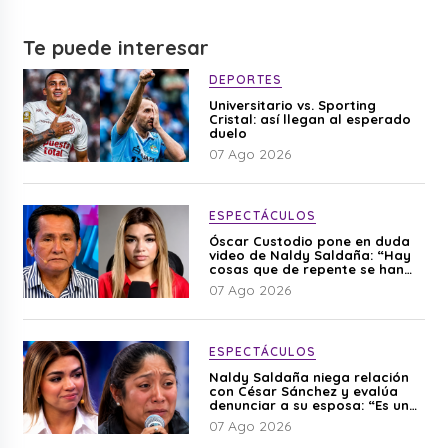
Te puede interesar
DEPORTES
Universitario vs. Sporting
Cristal: así llegan al esperado
duelo
07 Ago 2026
ESPECTÁCULOS
Óscar Custodio pone en duda
video de Naldy Saldaña: “Hay
cosas que de repente se han
editado”
07 Ago 2026
ESPECTÁCULOS
Naldy Saldaña niega relación
con César Sánchez y evalúa
denunciar a su esposa: “Es una
difamación”
07 Ago 2026