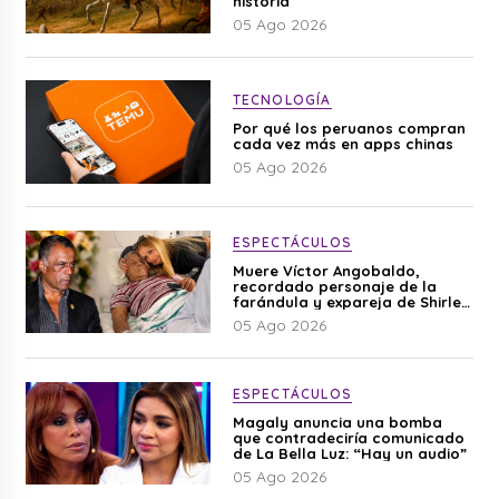
historia
05 Ago 2026
TECNOLOGÍA
Por qué los peruanos compran
cada vez más en apps chinas
05 Ago 2026
ESPECTÁCULOS
Muere Víctor Angobaldo,
recordado personaje de la
farándula y expareja de Shirley
Cherres
05 Ago 2026
ESPECTÁCULOS
Magaly anuncia una bomba
que contradeciría comunicado
de La Bella Luz: “Hay un audio”
05 Ago 2026