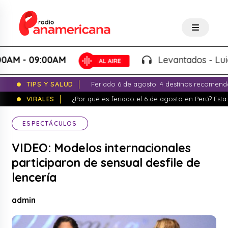
- 09:00AM
Levantados - Luigui Ca
TIPS Y SALUD
Feriado 6 de agosto: 4 destinos recomend
VIRALES
¿Por qué es feriado el 6 de agosto en Perú? Esta 
ESPECTÁCULOS
VIDEO: Modelos internacionales
participaron de sensual desfile de
lencería
admin