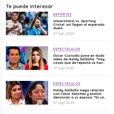
Te puede interesar
DEPORTES
Universitario vs. Sporting
Cristal: así llegan al esperado
duelo
07 Ago 2026
ESPECTÁCULOS
Óscar Custodio pone en duda
video de Naldy Saldaña: “Hay
cosas que de repente se han
editado”
07 Ago 2026
ESPECTÁCULOS
Naldy Saldaña niega relación
con César Sánchez y evalúa
denunciar a su esposa: “Es una
difamación”
07 Ago 2026