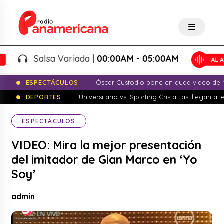
Salsa Variada |
00:00AM - 05:00AM
ESPECTÁCULOS
Óscar Custodio pone en duda video de N
DEPORTES
Universitario vs. Sporting Cristal: así llegan a
ESPECTÁCULOS
VIDEO: Mira la mejor presentación
del imitador de Gian Marco en ‘Yo
Soy’
admin