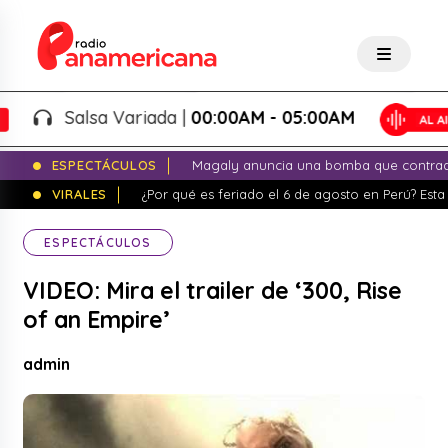
Salsa Variada |
00:00AM - 05:00AM
ESPECTÁCULOS
Magaly anuncia una bomba que contrade
VIRALES
¿Por qué es feriado el 6 de agosto en Perú? Esta 
ESPECTÁCULOS
VIDEO: Mira el trailer de ‘300, Rise
of an Empire’
admin