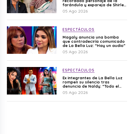
recordado personaje de la
farándula y expareja de Shirley
Cherres
05 Ago 2026
ESPECTÁCULOS
Magaly anuncia una bomba
que contradeciría comunicado
de La Bella Luz: “Hay un audio”
05 Ago 2026
ESPECTÁCULOS
Ex integrantes de La Bella Luz
rompen su silencio tras
denuncia de Naldy: “Todo el
mundo lo sabía”
05 Ago 2026