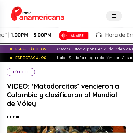
1:00PM - 3:00PM
Hora de Emprend
ESPECTÁCULOS
Óscar Custodio pone en duda video de N
ESPECTÁCULOS
Naldy Saldaña niega relación con César
FÚTBOL
VIDEO: ‘Matadorcitas’ vencieron a
Colombia y clasificaron al Mundial
de Vóley
admin