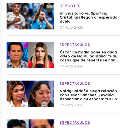
DEPORTES
Universitario vs. Sporting
Cristal: así llegan al esperado
duelo
07 Ago 2026
ESPECTÁCULOS
Óscar Custodio pone en duda
video de Naldy Saldaña: “Hay
cosas que de repente se han
editado”
07 Ago 2026
ESPECTÁCULOS
Naldy Saldaña niega relación
con César Sánchez y evalúa
denunciar a su esposa: “Es una
difamación”
07 Ago 2026
ESPECTÁCULOS