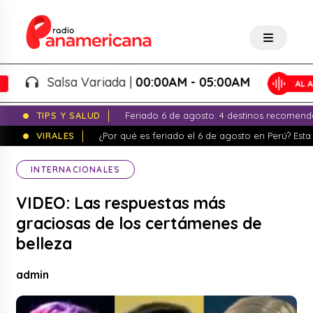
Salsa Variada |
00:00AM - 05:00AM
TIPS Y SALUD
Feriado 6 de agosto: 4 destinos recomend
VIRALES
¿Por qué es feriado el 6 de agosto en Perú? Esta 
INTERNACIONALES
VIDEO: Las respuestas más
graciosas de los certámenes de
belleza
admin