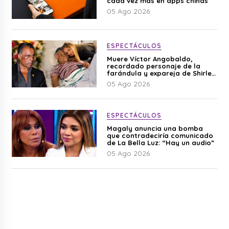
cada vez más en apps chinas
05 Ago 2026
ESPECTÁCULOS
Muere Víctor Angobaldo,
recordado personaje de la
farándula y expareja de Shirley
Cherres
05 Ago 2026
ESPECTÁCULOS
Magaly anuncia una bomba
que contradeciría comunicado
de La Bella Luz: “Hay un audio”
05 Ago 2026