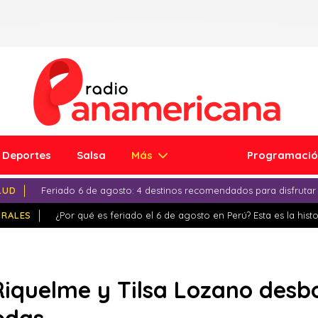
Deportes
Salsa
Más
Programaci
LUD
Feriado 6 de agosto: 4 destinos recomendados para disfrutar
IRALES
¿Por qué es feriado el 6 de agosto en Perú? Esta es la histo
Riquelme y Tilsa Lozano desb