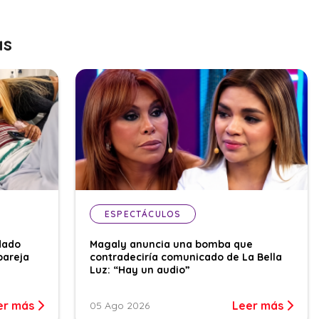
as
ESPECTÁCULOS
dado
Magaly anuncia una bomba que
pareja
contradeciría comunicado de La Bella
Luz: “Hay un audio”
er más
Leer más
05 Ago 2026