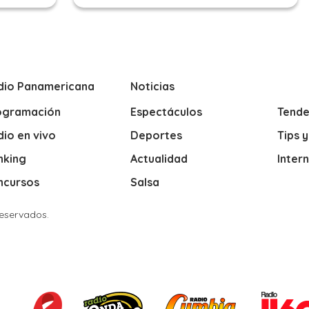
dio Panamericana
Noticias
ogramación
Espectáculos
Tende
io en vivo
Deportes
Tips 
nking
Actualidad
Inter
ncursos
Salsa
Reservados.