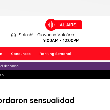
Splash! - Giovanna Valcárcel -
9:00AM - 12:00PM
ón
Concursos
Ranking Semanal
 el descanso
ria
ordaron sensualidad