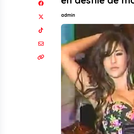
en desfile de m
admin