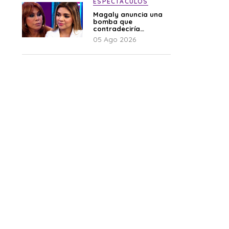
ESPECTÁCULOS
Magaly anuncia una
bomba que
contradeciría
comunicado de La
05 Ago 2026
Bella Luz: “Hay un
audio”