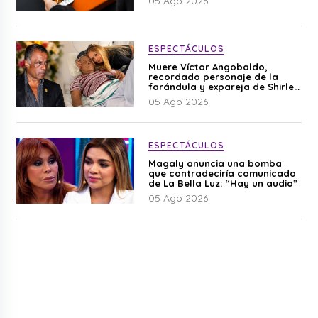
05 Ago 2026
ESPECTÁCULOS
Muere Víctor Angobaldo,
recordado personaje de la
farándula y expareja de Shirley
Cherres
05 Ago 2026
ESPECTÁCULOS
Magaly anuncia una bomba
que contradeciría comunicado
de La Bella Luz: “Hay un audio”
05 Ago 2026