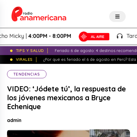
Micky |
4:00PM - 8:00PM
Tardeo S
TIPS Y SALUD
Feriado 6 de agosto: 4 destinos recomend
VIRALES
¿Por qué es feriado el 6 de agosto en Perú? Esta 
TENDENCIAS
VIDEO: ‘Jódete tú’, la respuesta de
los jóvenes mexicanos a Bryce
Echenique
admin