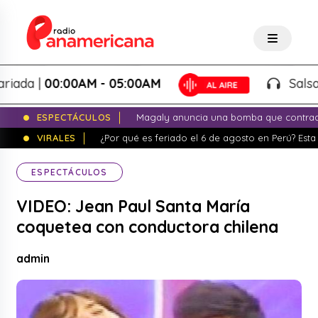
da |
00:00AM - 05:00AM
Salsa Va
ESPECTÁCULOS
Magaly anuncia una bomba que contrade
VIRALES
¿Por qué es feriado el 6 de agosto en Perú? Esta 
ESPECTÁCULOS
VIDEO: Jean Paul Santa María
coquetea con conductora chilena
admin