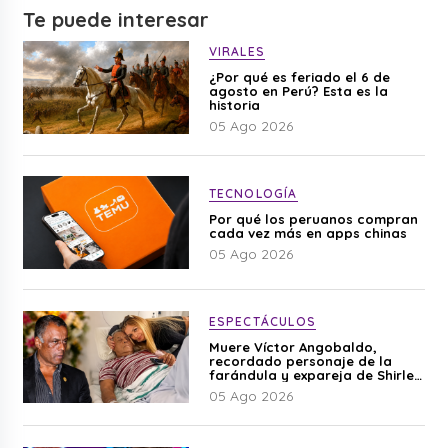
Te puede interesar
VIRALES
¿Por qué es feriado el 6 de
agosto en Perú? Esta es la
historia
05 Ago 2026
TECNOLOGÍA
Por qué los peruanos compran
cada vez más en apps chinas
05 Ago 2026
ESPECTÁCULOS
Muere Víctor Angobaldo,
recordado personaje de la
farándula y expareja de Shirley
Cherres
05 Ago 2026