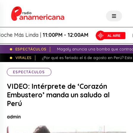
 Más Linda |
11:00PM - 12:00AM
ESPECTÁCULOS
Magaly anuncia una bomba que contrade
VIRALES
¿Por qué es feriado el 6 de agosto en Perú? Esta 
ESPECTÁCULOS
VIDEO: Intérprete de ‘Corazón
Embustero’ manda un saludo al
Perú
admin