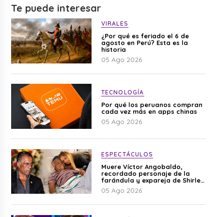
Te puede interesar
VIRALES
¿Por qué es feriado el 6 de
agosto en Perú? Esta es la
historia
05 Ago 2026
TECNOLOGÍA
Por qué los peruanos compran
cada vez más en apps chinas
05 Ago 2026
ESPECTÁCULOS
Muere Víctor Angobaldo,
recordado personaje de la
farándula y expareja de Shirley
Cherres
05 Ago 2026