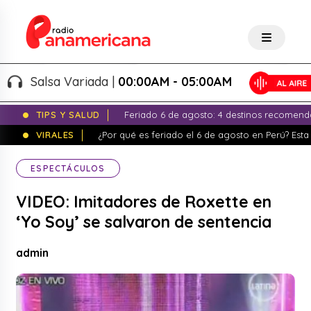
Salsa Variada |
00:00AM - 05:00AM
TIPS Y SALUD
Feriado 6 de agosto: 4 destinos recomend
VIRALES
¿Por qué es feriado el 6 de agosto en Perú? Esta 
ESPECTÁCULOS
VIDEO: Imitadores de Roxette en
‘Yo Soy’ se salvaron de sentencia
admin