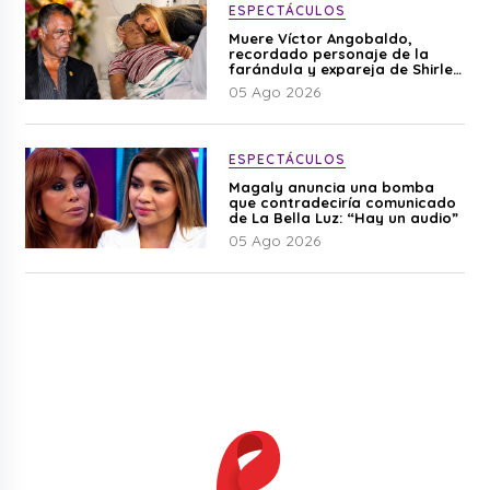
ESPECTÁCULOS
Muere Víctor Angobaldo,
recordado personaje de la
farándula y expareja de Shirley
Cherres
05 Ago 2026
ESPECTÁCULOS
Magaly anuncia una bomba
que contradeciría comunicado
de La Bella Luz: “Hay un audio”
05 Ago 2026