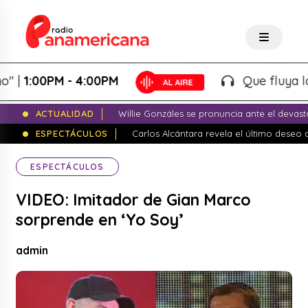
:00PM - 4:00PM
Que fluya la tard
ACTUALIDAD
Willie Gonzáles se pronuncia ante el devas
ESPECTÁCULOS
Carlos Alcántara revela el último dese
ESPECTÁCULOS
VIDEO: Imitador de Gian Marco
sorprende en ‘Yo Soy’
admin