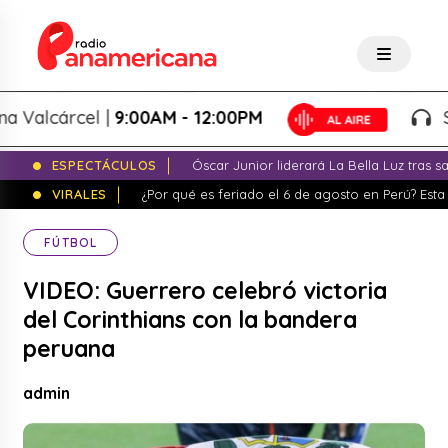
alcárcel |
9:00AM - 12:00PM
Splas
ESPECTÁCULOS
Óscar Junior liderará La Bella Luz tras 
VIRALES
¿Por qué es feriado el 6 de agosto en Perú? Esta 
FÚTBOL
VIDEO: Guerrero celebró victoria
del Corinthians con la bandera
peruana
admin