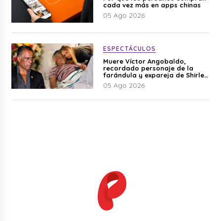
cada vez más en apps chinas
05 Ago 2026
ESPECTÁCULOS
Muere Víctor Angobaldo,
recordado personaje de la
farándula y expareja de Shirley
Cherres
05 Ago 2026