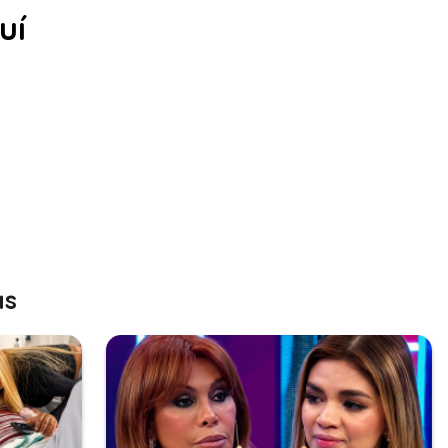
uí
as