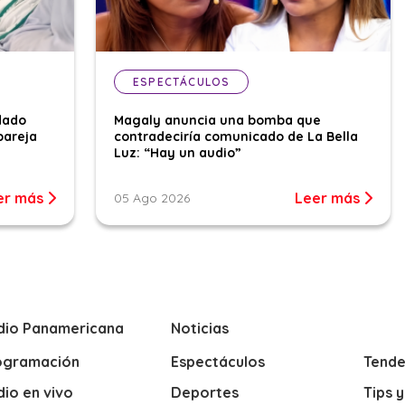
ESPECTÁCULOS
dado
Magaly anuncia una bomba que
pareja
contradeciría comunicado de La Bella
Luz: “Hay un audio”
er más
Leer más
05 Ago 2026
dio Panamericana
Noticias
ogramación
Espectáculos
Tende
io en vivo
Deportes
Tips 