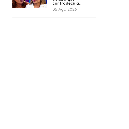
contradeciría
comunicado de La
05 Ago 2026
Bella Luz: “Hay un
audio”