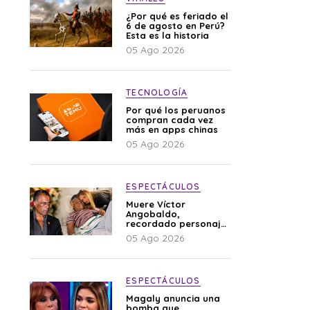
¿Por qué es feriado el
6 de agosto en Perú?
Esta es la historia
05 Ago 2026
TECNOLOGÍA
Por qué los peruanos
compran cada vez
más en apps chinas
05 Ago 2026
ESPECTÁCULOS
Muere Víctor
Angobaldo,
recordado personaje
de la farándula y
05 Ago 2026
expareja de Shirley
Cherres
ESPECTÁCULOS
Magaly anuncia una
bomba que