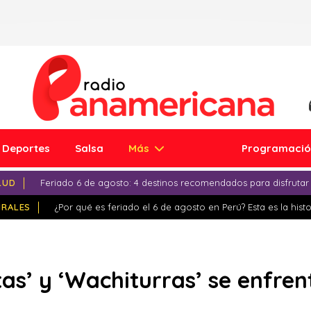
Deportes
Salsa
Más
Programaci
LUD
Feriado 6 de agosto: 4 destinos recomendados para disfrutar
IRALES
¿Por qué es feriado el 6 de agosto en Perú? Esta es la histo
tas’ y ‘Wachiturras’ se enfre