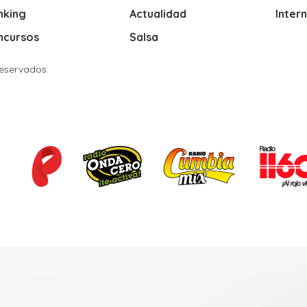
nking
Actualidad
Inter
ncursos
Salsa
Reservados.