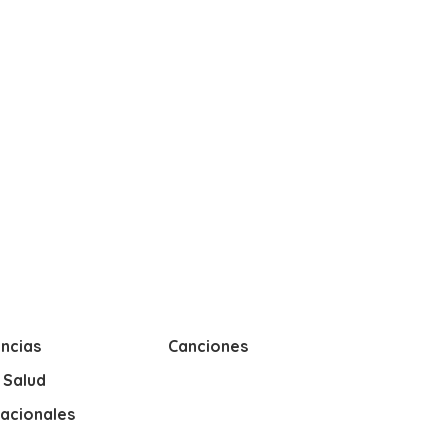
ncias
Canciones
y Salud
nacionales