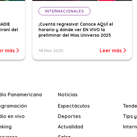
INTERNACIONALES
NADIE
¡Cuenta regresiva! Conoce AQUÍ el
iraní del
horario y dónde ver EN VIVO la
preliminar del Miss Universo 2025
er más
Leer más
18 Nov 2025
dio Panamericana
Noticias
ogramación
Espectáculos
Tende
io en vivo
Deportes
Tips 
nking
Actualidad
Inter
ncursos
Salsa