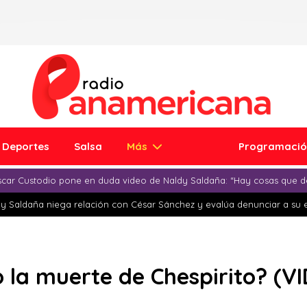
Deportes
Salsa
Más
Programaci
car Custodio pone en duda video de Naldy Saldaña: “Hay cosas que d
y Saldaña niega relación con César Sánchez y evalúa denunciar a su 
o la muerte de Chespirito? (V