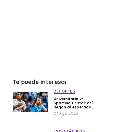
Te puede interesar
DEPORTES
Universitario vs.
Sporting Cristal: así
llegan al esperado
duelo
07 Ago 2026
ESPECTÁCULOS