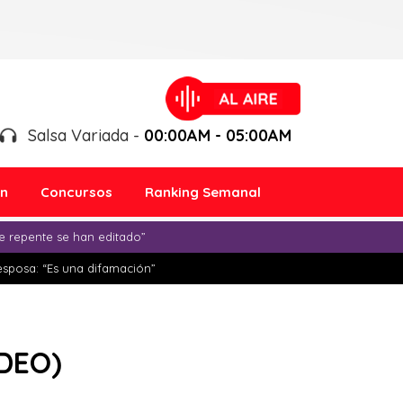
Salsa Variada -
00:00AM - 05:00AM
ón
Concursos
Ranking Semanal
e repente se han editado”
esposa: “Es una difamación”
IDEO)