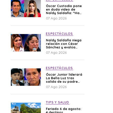
Óscar Custodio pone
en duda video de
Naldy Saldaña: “Hay
cosas que de repente
07 Ago 2026
se han editado”
ESPECTÁCULOS
Naldy Saldaña niega
relación con César
Sánchez y evalúa
denunciar a su
07 Ago 2026
esposa: “Es una
difamación”
ESPECTÁCULOS
Óscar Junior liderará
La Bella Luz tras
salida de su padre
por polémica con
07 Ago 2026
Naldy Saldaña
TIPS Y SALUD
Feriado 6 de agosto:
4 destinos