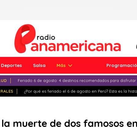
Deportes
Salsa
Más
Programaci
LUD
Feriado 6 de agosto: 4 destinos recomendados para disfrutar
IRALES
¿Por qué es feriado el 6 de agosto en Perú? Esta es la histo
 la muerte de dos famosos en