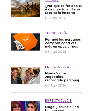
¿Por qué es feriado el
6 de agosto en Perú?
Esta es la historia
05 Ago 2026
TECNOLOGÍA
Por qué los peruanos
compran cada vez
más en apps chinas
05 Ago 2026
ESPECTÁCULOS
Muere Víctor
Angobaldo,
recordado personaje
de la farándula y
05 Ago 2026
expareja de Shirley
Cherres
ESPECTÁCULOS
Magaly anuncia una
bomba que