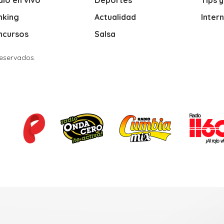
nking
Actualidad
Inter
ncursos
Salsa
Reservados.