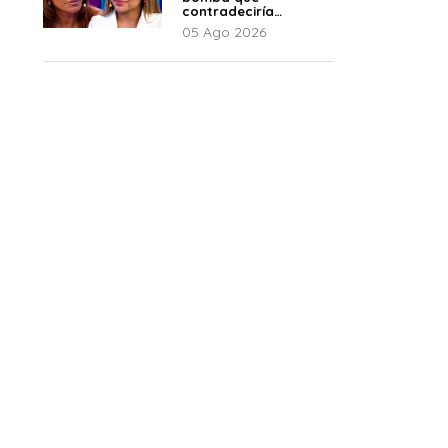
contradeciría
comunicado de La
05 Ago 2026
Bella Luz: “Hay un
audio”