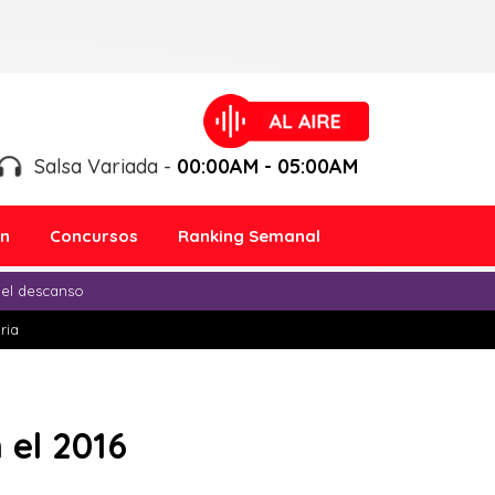
Salsa Variada -
00:00AM - 05:00AM
ón
Concursos
Ranking Semanal
 el descanso
ria
 el 2016