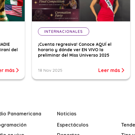
INTERNACIONALES
NADIE
¡Cuenta regresiva! Conoce AQUÍ el
iraní del
horario y dónde ver EN VIVO la
preliminar del Miss Universo 2025
er más
Leer más
18 Nov 2025
dio Panamericana
Noticias
ogramación
Espectáculos
Tende
io en vivo
Deportes
Tips 