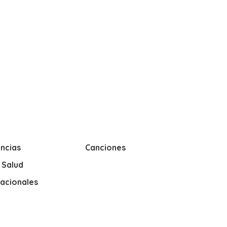
ncias
Canciones
y Salud
nacionales