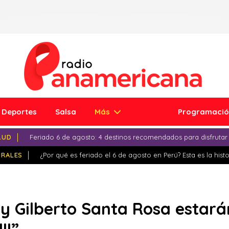
Deportes
Salsa
Más
Programaci
LUD
Feriado 6 de agosto: 4 destinos recomendados para disfrutar
IRALES
¿Por qué es feriado el 6 de agosto en Perú? Esta es la histo
 y Gilberto Santa Rosa estará