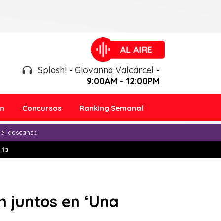
Splash! - Giovanna Valcárcel -
9:00AM - 12:00PM
ón
Concursos
Ranking Semanal
 el descanso
ria
n juntos en ‘Una