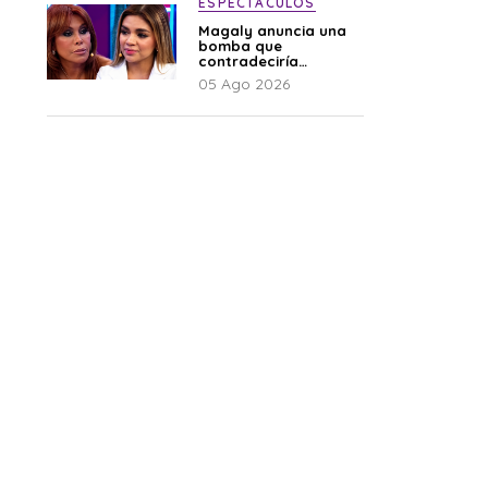
ESPECTÁCULOS
Magaly anuncia una
bomba que
contradeciría
comunicado de La
05 Ago 2026
Bella Luz: “Hay un
audio”