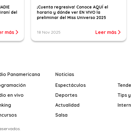
NADIE
¡Cuenta regresiva! Conoce AQUÍ el
iraní del
horario y dónde ver EN VIVO la
preliminar del Miss Universo 2025
er más
Leer más
18 Nov 2025
dio Panamericana
Noticias
ogramación
Espectáculos
Tende
io en vivo
Deportes
Tips 
nking
Actualidad
Inter
ncursos
Salsa
Reservados.