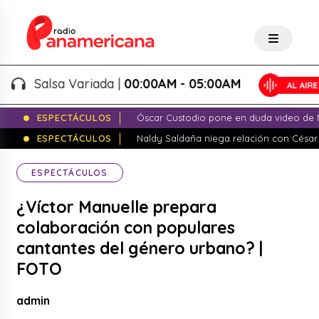
Salsa Variada |
00:00AM - 05:00AM
ESPECTÁCULOS
Óscar Custodio pone en duda video de N
ESPECTÁCULOS
Naldy Saldaña niega relación con César
ESPECTÁCULOS
¿Víctor Manuelle prepara
colaboración con populares
cantantes del género urbano? |
FOTO
admin