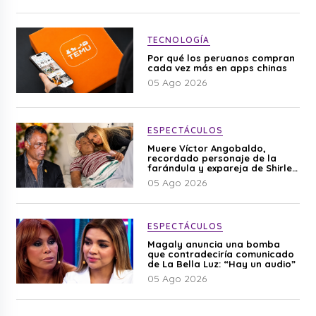
TECNOLOGÍA
Por qué los peruanos compran
cada vez más en apps chinas
05 Ago 2026
ESPECTÁCULOS
Muere Víctor Angobaldo,
recordado personaje de la
farándula y expareja de Shirley
Cherres
05 Ago 2026
ESPECTÁCULOS
Magaly anuncia una bomba
que contradeciría comunicado
de La Bella Luz: “Hay un audio”
05 Ago 2026