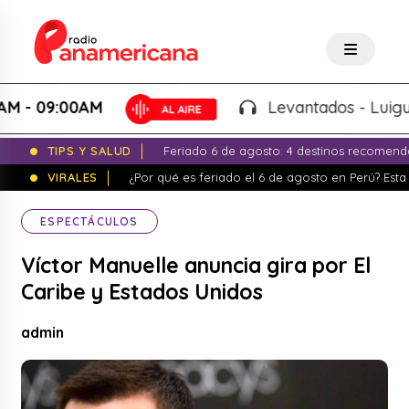
09:00AM
Levantados - Luigui Carb
TIPS Y SALUD
Feriado 6 de agosto: 4 destinos recomend
VIRALES
¿Por qué es feriado el 6 de agosto en Perú? Esta 
ESPECTÁCULOS
Víctor Manuelle anuncia gira por El
Caribe y Estados Unidos
admin