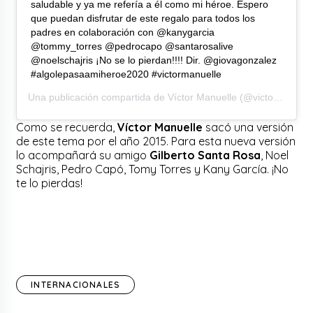
saludable y ya me refería a él como mi héroe. Espero
que puedan disfrutar de este regalo para todos los
padres en colaboración con @kanygarcia
@tommy_torres @pedrocapo @santarosalive
@noelschajris ¡No se lo pierdan!!!! Dir. @giovagonzalez
#algolepasaamiheroe2020 #victormanuelle
Una publicación compartida de
Víctor Manuelle
(@victormanuelleonline) el
Como se recuerda,
Víctor Manuelle
sacó una versión
de este tema por el año 2015. Para esta nueva versión
lo acompañará su amigo
Gilberto Santa Rosa
, Noel
Schajris, Pedro Capó, Tomy Torres y Kany García. ¡No
te lo pierdas!
INTERNACIONALES