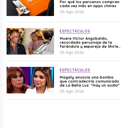
Por qué los peruanos compran
cada vez más en apps chinas
05 Ago 2026
ESPECTÁCULOS
Muere Víctor Angobaldo,
recordado personaje de la
farándula y expareja de Shirley
Cherres
05 Ago 2026
ESPECTÁCULOS
Magaly anuncia una bomba
que contradeciría comunicado
de La Bella Luz: “Hay un audio”
05 Ago 2026