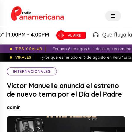
:00PM - 4:00PM
Que fluya la tarde
TIPS Y SALUD
Feriado 6 de agosto: 4 destinos recomend
VIRALES
¿Por qué es feriado el 6 de agosto en Perú? Esta 
INTERNACIONALES
Víctor Manuelle anuncia el estreno
de nuevo tema por el Día del Padre
admin