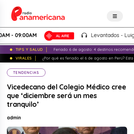
 09:00AM
Levantados - Luigui Car
TIPS Y SALUD
Feriado 6 de agosto: 4 destinos recomend
VIRALES
¿Por qué es feriado el 6 de agosto en Perú? Esta 
TENDENCIAS
Vicedecano del Colegio Médico cree
que ‘diciembre será un mes
tranquilo’
admin