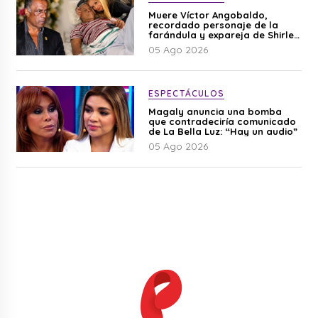
Muere Víctor Angobaldo,
recordado personaje de la
farándula y expareja de Shirley
Cherres
05 Ago 2026
ESPECTÁCULOS
Magaly anuncia una bomba
que contradeciría comunicado
de La Bella Luz: “Hay un audio”
05 Ago 2026