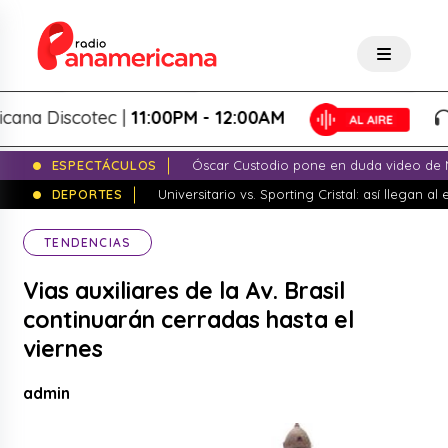
 Discotec |
11:00PM - 12:00AM
Pa
ESPECTÁCULOS
Óscar Custodio pone en duda video de N
DEPORTES
Universitario vs. Sporting Cristal: así llegan a
TENDENCIAS
Vias auxiliares de la Av. Brasil
continuarán cerradas hasta el
viernes
admin