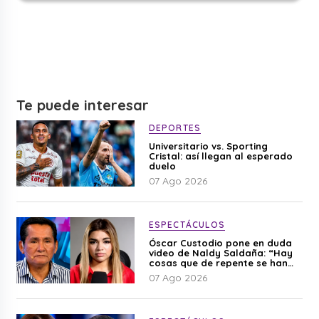
Te puede interesar
DEPORTES
Universitario vs. Sporting
Cristal: así llegan al esperado
duelo
07 Ago 2026
ESPECTÁCULOS
Óscar Custodio pone en duda
video de Naldy Saldaña: “Hay
cosas que de repente se han
editado”
07 Ago 2026